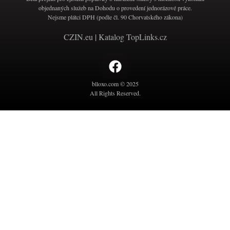
objednaných služeb na Dohodu o provedení jednorázové práce.
Nejsme plátci DPH (podle čl. 90 Chorvatského zákona)
CZIN.eu
|
Katalog TopLinks.cz
blloxo.com © 2025
All Rights Reserved.