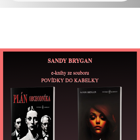
SANDY BRYGAN
e-knihy ze souboru
POVÍDKY DO KABELKY