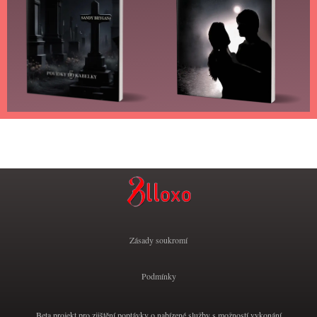
Zásady soukromí
Podmínky
Beta projekt pro zjištění poptávky o nabízené služby s možností vykonání